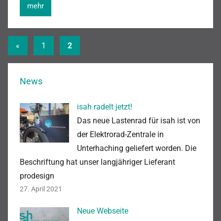
mehr
Beitragsnavigation
Vorherige
«
1
2
Beiträge
News
isah radelt jetzt!
Das neue Lastenrad für isah ist von
der Elektrorad-Zentrale in
Unterhaching geliefert worden. Die
Beschriftung hat unser langjähriger Lieferant
prodesign
27. April 2021
Neue Webseite