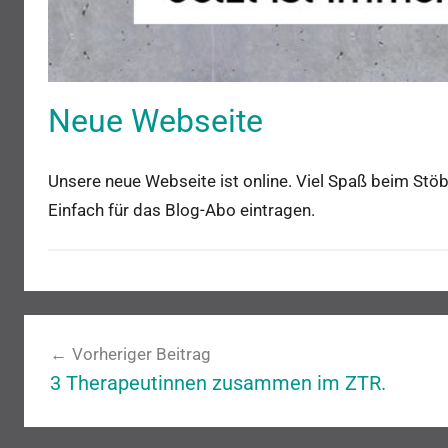
Neue Webseite
Unsere neue Webseite ist online. Viel Spaß beim Stö
Einfach für das Blog-Abo eintragen.
i
Beitragsnavigation
s
Vorheriger Beitrag
a
3 Therapeutinnen zusammen im ZTR.
h
,
N