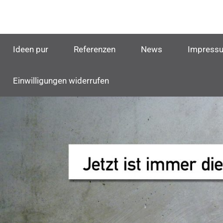
Zum
Inhalt
Ideen
die
springen
unkomplizierte
Ideen pur
Referenzen
News
Impress
Werbeagentur
+
in
München
Service
Einwilligungen widerrufen
Agentur
Haslinger