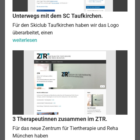
Unterwegs mit dem SC Taufkirchen.
Für den Skiclub Taufkirchen haben wir das Logo
überarbeitet, einen
Unterwegs
weiterlesen
mit
3
dem
Therapeutinnen
SC
zusammen
Taufkirchen.
im
ZTR.
3 Therapeutinnen zusammen im ZTR.
Für das neue Zentrum für Tiertherapie und Reha
München haben