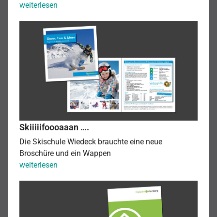
3
weiterlesen
Therapeutinnen
Skiiiiifoooaaan
zusammen
….
im
ZTR.
Skiiiiifoooaaan ….
Die Skischule Wiedeck brauchte eine neue
Broschüre und ein Wappen
Skiiiiifoooaaan
weiterlesen
….
Die
modernen
Hausmeister.