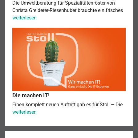
Die Umweltberatung für Spezialitätenröster von
Christa Greiderer-Riesenhuber brauchte ein frisches
Mehr
weiterlesen
als
Die
frischer
machen
Kaffee!
IT!
Die machen IT!
Einen komplett neuen Auftritt gab es für Stoll – Die
Die
weiterlesen
machen
IT!