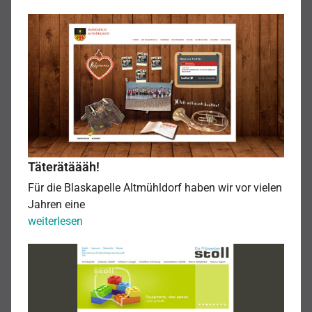
Liebe
Täterätäääh!
…
Täterätäääh!
Für die Blaskapelle Altmühldorf haben wir vor vielen
Jahren eine
Täterätäääh!
weiterlesen
Ganz
einfach!