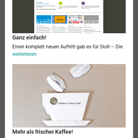
Ganz einfach!
Einen komplett neuen Auftritt gab es für Stoll – Die
Ganz
weiterlesen
einfach!
Mehr
als
frischer
Kaffee!
Mehr als frischer Kaffee!